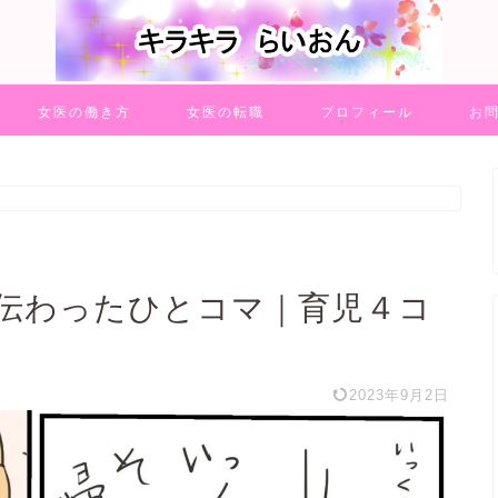
女医の働き方
女医の転職
プロフィール
お
伝わったひとコマ｜育児４コ
2023年9月2日