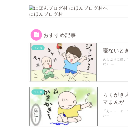
にほんブログ村
おすすめ記事
マンガ
寝ないと
久しぶりに描い
だ』 …
マンガ
らくがき
マまんが
「え～～！そこ
シー …