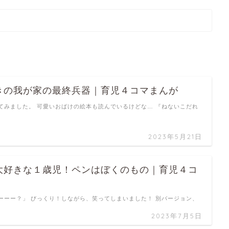
きの我が家の最終兵器｜育児４コマまんが
てみました。 可愛いおばけの絵本も読んでいるけどな… 『ねないこだれ
2023年5月21日
大好きな１歳児！ペンはぼくのもの｜育児４コ
ーーー？」 びっくり！しながら、笑ってしまいました！ 別バージョン、
2023年7月5日