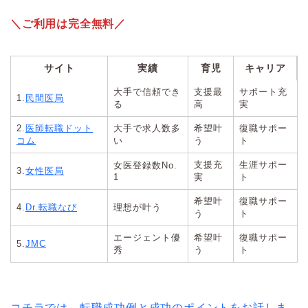
＼ご利用は完全無料／
サイト
実績
育児
キャリア
大手で信頼でき
支援最
サポート充
1.
民間医局
る
高
実
2.
医師転職ドット
大手で求人数多
希望叶
復職サポー
コム
い
う
ト
支援充
生涯サポー
女医登録数No.
3.
女性医局
1
実
ト
希望叶
復職サポー
4.
Dr.転職なび
理想が叶う
う
ト
エージェント優
希望叶
復職サポー
5.
JMC
秀
う
ト
コチラでは、転職成功例と成功のポイントをお話しま