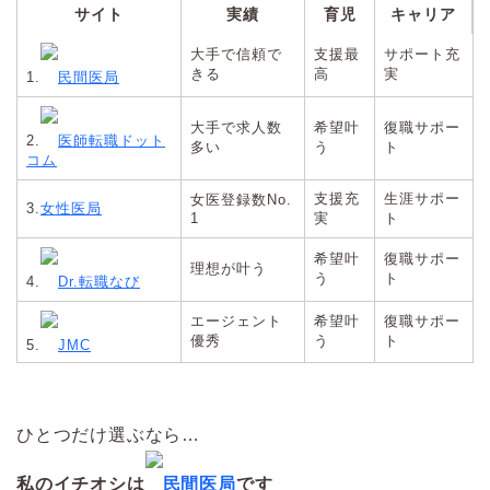
サイト
実績
育児
キャリア
大手で信頼で
支援最
サポート充
きる
高
実
1.
民間医局
大手で求人数
希望叶
復職サポー
2.
医師転職ドット
多い
う
ト
コム
支援充
生涯サポー
女医登録数No.
3.
女性医局
1
実
ト
希望叶
復職サポー
理想が叶う
う
ト
4.
Dr.転職なび
エージェント
希望叶
復職サポー
優秀
う
ト
5.
JMC
ひとつだけ選ぶなら…
私のイチオシは
民間医局
です