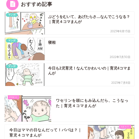
おすすめ記事
マンガ
ぶどうをむいて、あげたらさ…なんでこうなる？
｜育児４コマまんが
2023年8月13日
マンガ
寝相
2022年3月30日
マンガ
今日も2児育児！なんてかわいいの｜育児4コマま
んが
2023年7月8日
ワセリンを頭にもみ込んだら、こうなっ
た｜育児４コマまんが
今日はママの日なんだって！パパは？｜
育児４コマまんが