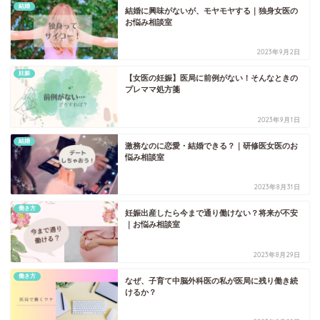
結婚
結婚に興味がないが、モヤモヤする｜独身女医の
お悩み相談室
2023年9月2日
妊娠
【女医の妊娠】医局に前例がない！そんなときの
プレママ処方箋
2023年9月1日
結婚
激務なのに恋愛・結婚できる？｜研修医女医のお
悩み相談室
2023年8月31日
働き方
妊娠出産したら今まで通り働けない？将来が不安
｜お悩み相談室
2023年8月29日
働き方
なぜ、子育て中脳外科医の私が医局に残り働き続
けるか？