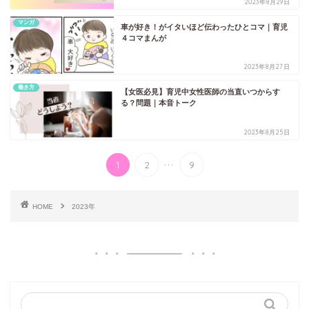
2023年8月29日
マンガ
車が好き！がイタいほど伝わったひとコマ｜育児
４コマまんが
2023年8月27日
働き方
【女医必見】育児中女性医師の当直いつからす
る？問題｜本音トーク
2023年8月25日
...
1
2
9
HOME
2023年