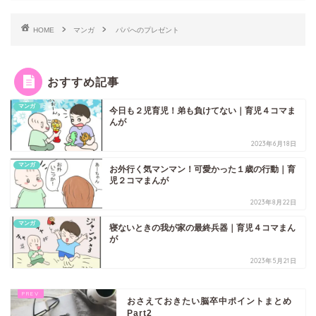
HOME
マンガ
パパへのプレゼント
おすすめ記事
マンガ
今日も２児育児！弟も負けてない｜育児４コマま
んが
2023年6月18日
マンガ
お外行く気マンマン！可愛かった１歳の行動｜育
児２コマまんが
2023年8月22日
マンガ
寝ないときの我が家の最終兵器｜育児４コマまん
が
2023年5月21日
おさえておきたい脳卒中ポイントまとめ
Part2