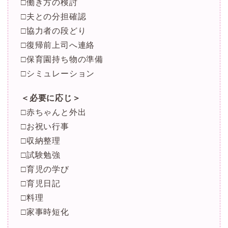
□働き方の検討
□夫との分担確認
□協力者の段どり
□復帰前上司へ連絡
□保育園持ち物の準備
□シミュレーション
＜必要に応じ＞
□赤ちゃんと外出
□お祝い行事
□収納整理
□試験勉強
□育児の学び
□育児日記
□料理
□家事時短化