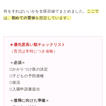
何をすればいいかを女医目線でまとめました。
ここで
は、
初めての育休
を想定しています。
★
優先度高い順チェックリスト
（育児は常時につき省略）
＜必須＞
□かかりつけ医の決定
□子どもの予防接種
□保活
□入園申請書提出
＜復帰に向けた準備＞