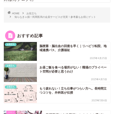
HOME
お役立ち
知らなきゃ損！民間医局の会員サービスが充実！参考書もお得にゲット
おすすめ記事
お役立ち
脳梗塞・脳出血の回復を早く｜リハビリ転院、地
域連携パス、介護福祉
2023年4月25日
お役立ち
お昼ご飯を食べる場所がない！職場のプライベー
ト空間が必要と思うわけ
2023年4月5日
お役立ち
もう疲れない！立ち仕事がつらい方へ。長時間立
つコツを、外科医が伝授
2023年3月6日