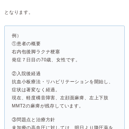
となります。
例）
①患者の概要
右内包後脚ラクナ梗塞
発症７日目の70歳、女性です。
②入院後経過
抗血小板療法・リハビリテーションを開始し、
症状は著変なく経過。
現在、軽度構音障害、左顔面麻痺、左上下肢
MMT2の麻痺が残存しています。
③問題点と治療方針
未加療の高血圧に対しては、明日より降圧薬を