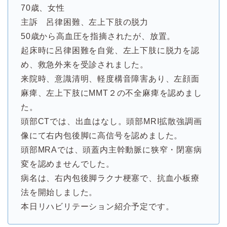
70歳、女性
主訴 呂律困難、左上下肢の脱力
50歳から高血圧を指摘されたが、放置。
起床時に呂律困難を自覚、左上下肢に脱力を認
め、救急外来を受診されました。
来院時、意識清明、軽度構音障害あり、左顔面
麻痺、左上下肢にMMT２の不全麻痺を認めまし
た。
頭部CTでは、出血はなし。頭部MRI拡散強調画
像にて右内包後脚に高信号を認めました。
頭部MRAでは、頭蓋内主幹動脈に狭窄・閉塞病
変を認めませんでした。
病名は、右内包後脚ラクナ梗塞で、抗血小板療
法を開始しました。
本日リハビリテーション紹介予定です。