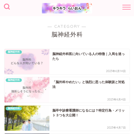
― CATEGORY ―
脳神経外科
脳神経外科
脳神経外科医に向いている人の特徴｜入局を迷っ
たら
2023年6月14日
脳神経外科
「脳外科やめたい」と強烈に思った体験談と対処
法
2023年6月4日
脳神経外科
脳卒中診療看護師になるには？特定行為・メリッ
ト３つを大公開！
2023年4月7日