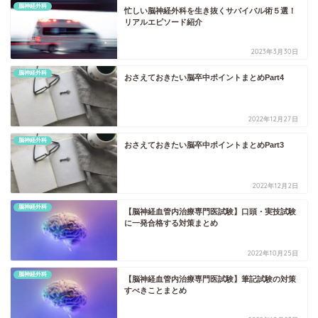
脳神経外科
忙しい脳神経外科を生き抜くサバイバル術５選！
リアルエピソード紹介
2023年3月30日
脳神経外科
おさえておきたい脳卒中ポイントまとめPart4
2022年12月27日
脳神経外科
おさえておきたい脳卒中ポイントまとめPart3
2022年12月2日
脳神経外科
【脳神経血管内治療専門医試験】口頭・実技試験
に一発合格する対策まとめ
2022年10月25日
脳神経外科
【脳神経血管内治療専門医試験】筆記試験の対策
すべきことまとめ