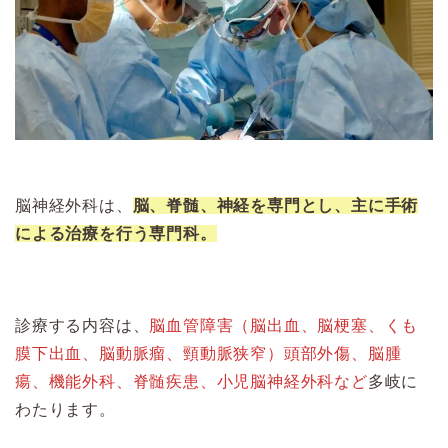
脳神経外科は、
脳、脊髄、神経を専門とし、主に手術
による治療を行う専門科。
診療する内容は、
脳血管障害（脳出血、脳梗塞、くも
膜下出血、脳動脈瘤、頸動脈狭窄）頭部外傷、脳腫
瘍、機能外科、脊髄疾患、小児脳神経外科など
多岐に
わたります。