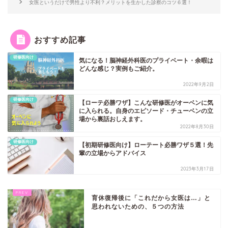
女医というだけで男性より不利？メリットを生かした診察のコツ６選！
おすすめ記事
研修医向け
気になる！脳神経外科医のプライベート・余暇は
どんな感じ？実例もご紹介。
2022年9月2日
研修医向け
【ローテ必勝ワザ】こんな研修医がオーベンに気
に入られる。自身のエピソード・チューベンの立
場から裏話おしえます。
2022年8月30日
研修医向け
【初期研修医向け】ローテート必勝ワザ５選！先
輩の立場からアドバイス
2023年3月17日
育休復帰後に「これだから女医は…」と
思われないための、５つの方法